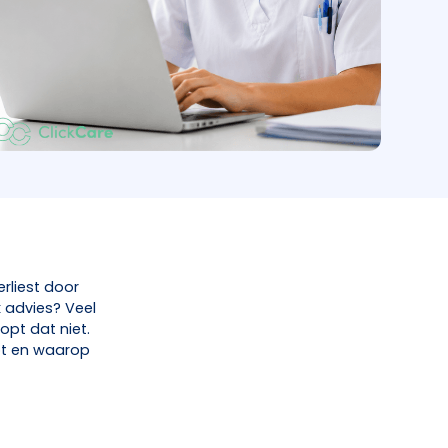
erliest door
 advies? Veel
opt dat niet.
pt en waarop