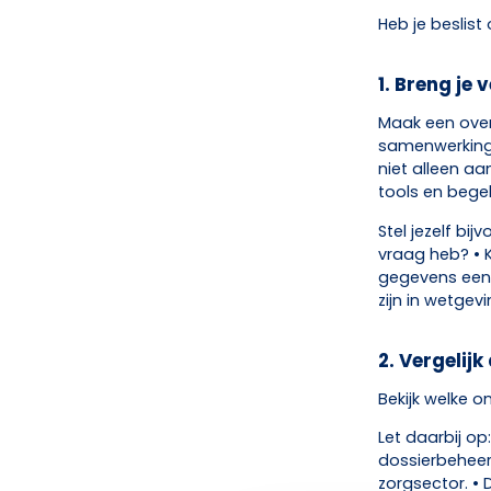
Heb je beslis
1. Breng je
Maak een over
samenwerking?
niet alleen aa
tools en begel
Stel jezelf bi
vraag heb? • K
gegevens eenv
zijn in wetgev
2. Vergelijk
Bekijk welke o
Let daarbij op
dossierbeheerd
zorgsector. •