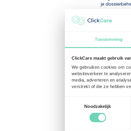
je dossierbeh
3. Controle
Voor je kunt 
aansluitingso
Toestemming
jaar). • Een o
op de eerste da
bijvoorbeeld 
ClickCare maakt gebruik va
We gebruiken cookies om cont
4. Sluit je 
websiteverkeer te analyseren
media, adverteren en analys
Na de opzeggi
verstrekt of die ze hebben v
goede partner
administratie 
Toestemmingsselectie
praktijk en je 
Noodzakelijk
Kies een 
Een sociaal s