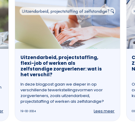
Uitzendarbeid, projectstaffing,
C
flexi-job of werken als
Z
zelfstandige zorgverlener: wat is
N
het verschil?
In deze blogpost gaan we dieper in op
O
n
verschillende tewerkstellingsvormen voor
c
zorgverleners, zoals uitzendarbeid,
k
projectstaffing of werken als zelfstandige?
er
Lees meer
19-02-2024
03