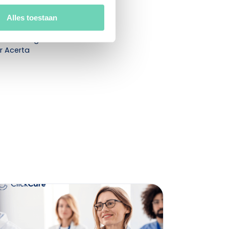
partner van
ratie en
Alles toestaan
erkgeverschap.
p deskundig
er Acerta