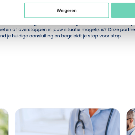
e bereikbaar is, jouw sector begrijpt en actief meedenkt. Als 
rsteunt Acerta zorgprofessionals niet alleen bij loonadminist
Weigeren
ving, maar ook bij vragen rond personeelsbeheer, groei en w
xpertise in de zorgsector kunnen zorgprofessionals rekenen o
 weten of overstappen in jouw situatie mogelijk is? Onze partn
jvend je huidige aansluiting en begeleidt je stap voor stap.