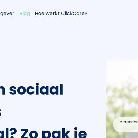
gever
Blog
Hoe werkt ClickCare?
 sociaal
s
l? Zo pak je