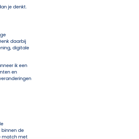
an je denkt.
ige
enk daarbij
ning, digitale
anneer ik een
enten en
 veranderingen
de
g binnen de
de match met