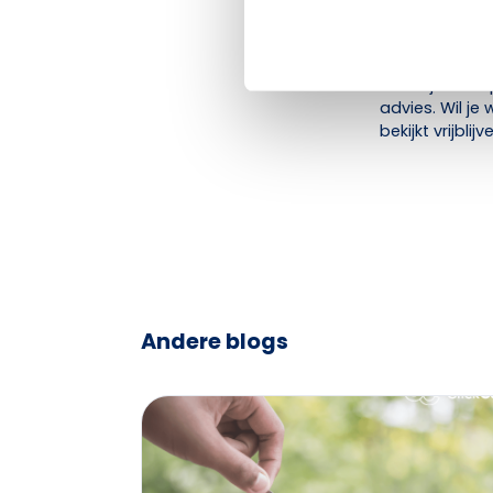
een partner di
ClickCare onde
sociale wetge
Dankzij hun e
advies. Wil je
bekijkt vrijbli
Andere blogs