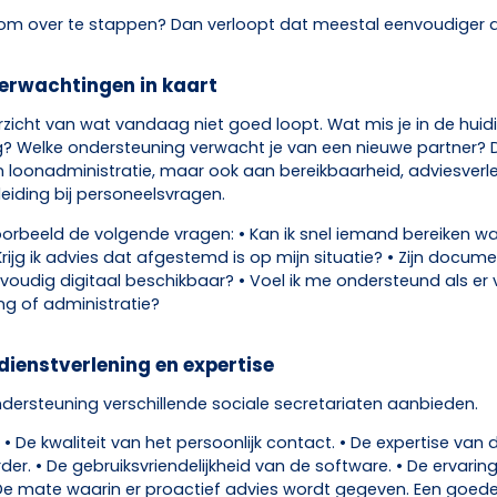
t om over te stappen? Dan verloopt dat meestal eenvoudiger d
 verwachtingen in kaart
zicht van wat vandaag niet goed loopt. Wat mis je in de huid
 Welke ondersteuning verwacht je van een nieuwe partner? D
n loonadministratie, maar ook aan bereikbaarheid, adviesverle
eiding bij personeelsvragen.
jvoorbeeld de volgende vragen: • Kan ik snel iemand bereiken w
rijg ik advies dat afgestemd is op mijn situatie? • Zijn docum
oudig digitaal beschikbaar? • Voel ik me ondersteund als er
ing of administratie?
 dienstverlening en expertise
ndersteuning verschillende sociale secretariaten aanbieden.
: • De kwaliteit van het persoonlijk contact. • De expertise van 
er. • De gebruiksvriendelijkheid van de software. • De ervarin
 De mate waarin er proactief advies wordt gegeven. Een goe