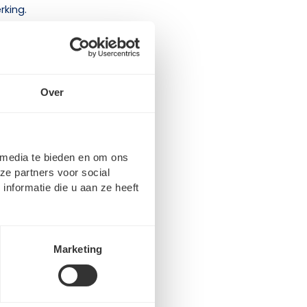
rking.
vaak drie
Over
 mogelijk is
t je contract
n.
 media te bieden en om ons
ze partners voor social
nformatie die u aan ze heeft
riaat. Een
oveel mogelijk
ocussen op je
Marketing
nen rekenen op