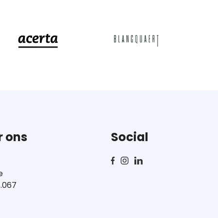
r ons
Social
e
.067