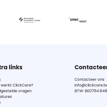
tra links
Contactee
g
Contacteer ons
 werkt ClickCare?
info@clickcare.b
lgestelde vragen
BTW: BE0764.848
atures
s