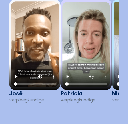
José
Patricia
Nick
Verpleegkundige
Verpleegkundige
Verple