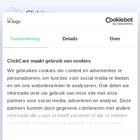
Welkom terug
Toestemming
Details
Over
Geef je wachtwoord in om je aan te melden.
ClickCare maakt gebruik van cookies
E-mail adres
We gebruiken cookies om content en advertenties te
personaliseren, om functies voor social media te bieden
en om ons websiteverkeer te analyseren. Ook delen we
Wachtwoord
informatie over uw gebruik van onze site met onze
partners voor social media, adverteren en analyse. Deze
partners kunnen deze gegevens combineren met andere
Ik heb nog geen account
informatie die u aan ze heeft verstrekt of die ze hebben
Wachtwoord vergeten
verzameld op basis van uw gebruik van hun services.