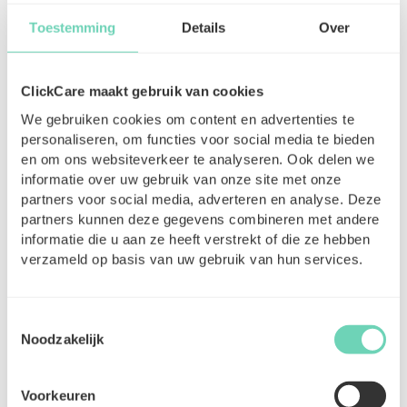
rapporteert hierover.
Toestemming
Details
Over
Wie ben jij?
• Je hebt een innovatieve, creatieve en open
ClickCare maakt gebruik van cookies
mindset en bent op de hoogte van de nieuwste
We gebruiken cookies om content en advertenties te
marketingtrends. • Je hebt minimaal 3 jaar
personaliseren, om functies voor social media te bieden
relevante ervaring in een brede marketingfunctie.
en om ons websiteverkeer te analyseren. Ook delen we
• Je bent veelzijdig: zowel het creatieve en visuele
informatie over uw gebruik van onze site met onze
als het analytische en strategische liggen je. • Je
partners voor social media, adverteren en analyse. Deze
kan vlot zelfstandig werken én schakelen als
partners kunnen deze gegevens combineren met andere
teamplayer. • Je bent sterk communicatief en
informatie die u aan ze heeft verstrekt of die ze hebben
beschikt over een verzorgde pen. • Je spreekt
verzameld op basis van uw gebruik van hun services.
vloeiend Nederlands. Goede kennis van het Frans
is een groot pluspunt.
Toestemmingsselectie
Wat bieden wij jou?
Noodzakelijk
• We zorgen ervoor dat jij je werk goed én graag
kan doen: een marktconform salaris met de
Voorkeuren