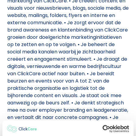
marketing van ClickCare. • Je creëert content en
visuals voor nieuwsbrieven, blogs, sociale media, de
website, mailings, folders, flyers en interne en
externe communicatie. • Je zorgt ervoor dat de
brand awareness en klantenbinding van ClickCare
groeien door doelgerichte marketinginitiatieven
op te zetten en op te volgen. • Je beheert de
social media kanalen waarbij je zichtbaarheid
creëert en engagement stimuleert. • Je draagt de
digitale, vernieuwende en warme bedrijfscultuur
van ClickCare actief naar buiten. • Je bereidt
beurzen en events voor van A tot Z: van de
praktische organisatie en logistiek tot de
bijhorende content en visuals. Je staat ook mee
aanwezig op de beurs zelf. • Je denkt strategisch
mee na over employer branding en leadgeneratie,
en vertaalt dit naar concrete campagnes. • Je
analyseert op regelmatige basis de
marketingresultaten (webverkeer, leads, KPI's) en