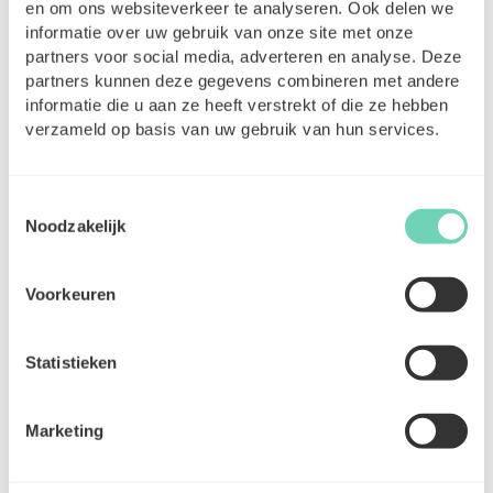
en om ons websiteverkeer te analyseren. Ook delen we
verschillende opdrachten voor zorgkundigen.
informatie over uw gebruik van onze site met onze
partners voor social media, adverteren en analyse. Deze
Meer info over het zelfstandig student statuut, vind
partners kunnen deze gegevens combineren met andere
je
hier
.
informatie die u aan ze heeft verstrekt of die ze hebben
verzameld op basis van uw gebruik van hun services.
Toestemmingsselectie
Noodzakelijk
Andere blogs
Voorkeuren
Statistieken
Marketing