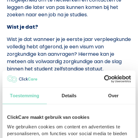
leggen die later van pas kunnen komen bij het
zoeken naar een job na je studies.
Wist je dat?
Wist je dat wanneer je je eerste jaar verpleegkunde
volledig hebt afgerond, je een visum van
zorgkundige kan aanvragen? Hiermee kan je
meteen als volwaardig zorgkundige aan de slag
binnen het student zelfstandige statuut.
Kortom, werken als zelfstandig student biedt tal
van voordelen voor studenten verpleegkunde. Wil
je je inkomsten verhogen, ervaring opdoen en je
Toestemming
Details
Over
voorbereiden op je toekomstige carrière als
verpleegkundige? Overweeg dan zeker om te
werken als zelfstandig student in de zorg.
ClickCare maakt gebruik van cookies
We gebruiken cookies om content en advertenties te
Via het platform ClickCare kan je je als zelfstandig
personaliseren, om functies voor social media te bieden
student verpleegkunde meteen
aanmelden
voor