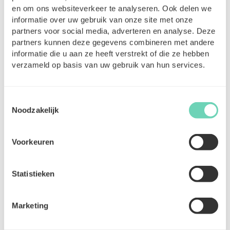
Heureusement, vous n’avez pas à faire cela seul.
en om ons websiteverkeer te analyseren. Ook delen we
Grâce à des partenaires comme ClickCare, vous
informatie over uw gebruik van onze site met onze
recevez le soutien nécessaire pour les aspects
partners voor social media, adverteren en analyse. Deze
administratifs et numériques de votre travail.
partners kunnen deze gegevens combineren met andere
informatie die u aan ze heeft verstrekt of die ze hebben
Conclusion
verzameld op basis van uw gebruik van hun services.
La numérisation des soins de santé est en plein
mouvement, et cela ne doit pas être perçu
Toestemmingsselectie
comme une menace. Au contraire : en tant
Noodzakelijk
qu’infirmier ou aide-soignant indépendant, vous
avez accès à de nouveaux outils qui allègent votre
charge de travail, simplifient votre administration
Voorkeuren
et améliorent la collaboration. Tant que le soin
humain reste central, la technologie est un allié
Statistieken
précieux.
Bron : Chambers and Partners (2025). Digital
Marketing
Healthcare 2025 – Belgium: Trends &
Developments