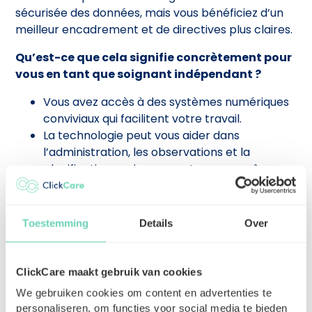
sécurisée des données, mais vous bénéficiez d’un
meilleur encadrement et de directives plus claires.
Qu’est-ce que cela signifie concrètement pour
vous en tant que soignant indépendant ?
Vous avez accès à des systèmes numériques
conviviaux qui facilitent votre travail.
La technologie peut vous aider dans
l’administration, les observations et la
planification, mais vous restez vous-même
responsable final.
La collaboration avec d’autres prestataires se
fait plus facilement grâce à l’échange
Toestemming
Details
Over
d’informations.
Vous n’avez pas besoin d’être un expert
informatique, mais une base numérique
ClickCare maakt gebruik van cookies
devient de plus en plus essentielle.
We gebruiken cookies om content en advertenties te
personaliseren, om functies voor social media te bieden