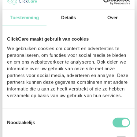
train • écouter de la musique sur le chemin du
retour • faire des étirements ou du yoga •
mettre votre téléphone de côté pendant un
Toestemming
Details
Over
moment • prendre un café en toute
tranquillité, sans distraction Prendre soin de
soi ne doit pas être parfait ni spectaculaire.
ClickCare maakt gebruik van cookies
De petites habitudes peuvent déjà faire une
We gebruiken cookies om content en advertenties te
grande différence lorsqu’elles sont
personaliseren, om functies voor social media te bieden
appliquées régulièrement.
en om ons websiteverkeer te analyseren. Ook delen we
informatie over uw gebruik van onze site met onze
Continuez à faire des choses qui vous donnent
partners voor social media, adverteren en analyse. Deze
de l’énergie Quand la charge de travail
partners kunnen deze gegevens combineren met andere
augmente, nous supprimons souvent les
informatie die u aan ze heeft verstrekt of die ze hebben
activités qui nous aident à nous ressourcer. Le
verzameld op basis van uw gebruik van hun services.
sport, les amis, les loisirs ou les moments de
repos disparaissent en premier de l’agenda.
Toestemmingsselectie
Pourtant, ce sont précisément ces éléments
Noodzakelijk
qui sont essentiels pour rester en équilibre.
Essayez d’intégrer consciemment des