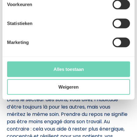
activités qui vous redonnent de l’énergie,
Voorkeuren
même si elles sont petites. Lire pendant une
demi-heure, écouter de la musique, être
Statistieken
créatif ou marcher un peu peut déjà vous
aider à vous sentir mieux. Posez-vous les
questions suivantes : • Qu’est-ce qui me
Marketing
donne de l’énergie ? • Qu’est-ce qui me coûte
de l’énergie ? • Où puis-je faire de petits
ajustements ?
Alles toestaan
Prendre soin des autres commence par
prendre soin de soi
Weigeren
Dans le secteur des soins, vous avez l’habitude
d’être toujours là pour les autres, mais vous
méritez le même soin. Prendre du repos ne signifie
pas être moins engagé dans son travail. Au
contraire : cela vous aide à rester plus énergique,
concentré et résilient pour vos patients, vos