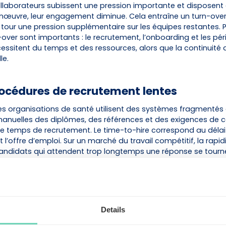
ollaborateurs subissent une pression importante et disposent
uvre, leur engagement diminue. Cela entraîne un turn-over 
tour une pression supplémentaire sur les équipes restantes. Par
over sont importants : le recrutement, l’onboarding et les pé
essitent du temps et des ressources, alors que la continuité 
le.
Procédures de recrutement lentes
 organisations de santé utilisent des systèmes fragmentés 
 manuelles des diplômes, des références et des exigences de 
 le temps de recrutement. Le time-to-hire correspond au délai 
 l’offre d’emploi. Sur un marché du travail compétitif, la rapid
 candidats qui attendent trop longtemps une réponse se tour
isations plus réactives.
des processus lents :
 candidats qualifiés
e travail accrue due aux postes vacants
Details
 administrative supplémentaire pour les RH