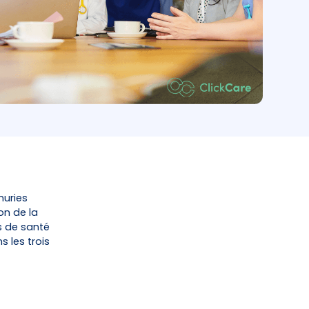
nuries
on de la
s de santé
s les trois