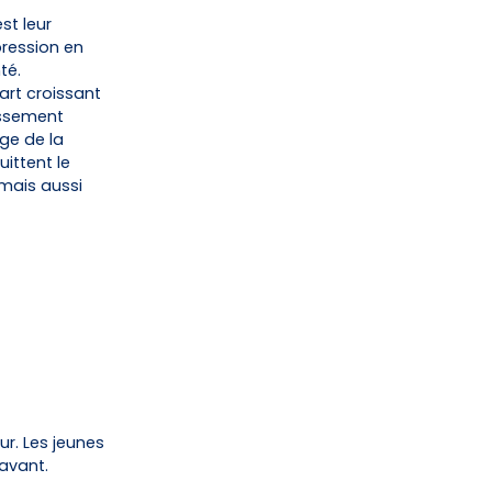
st leur
pression en
té.
rt croissant
lissement
ge de la
ittent le
 mais aussi
ur. Les jeunes
avant.