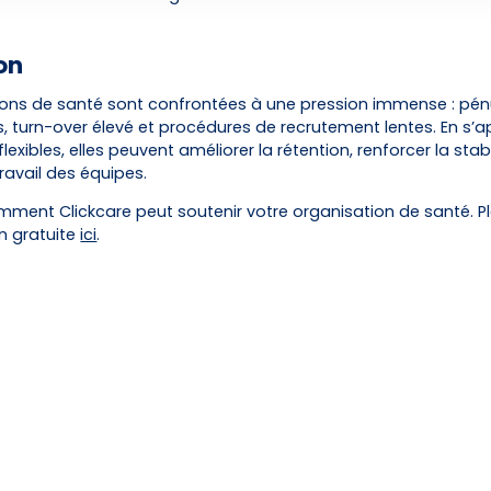
on
ions de santé sont confrontées à une pression immense : pén
s, turn-over élevé et procédures de recrutement lentes. En s’
lexibles, elles peuvent améliorer la rétention, renforcer la stabi
ravail des équipes.
ment Clickcare peut soutenir votre organisation de santé. Pl
n gratuite
ici
.