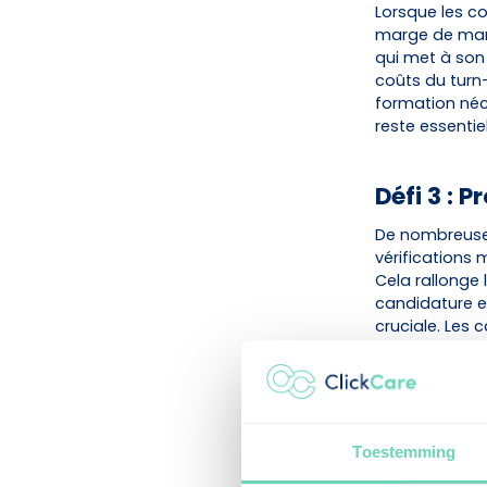
Lorsque les c
marge de manœ
qui met à son 
coûts du turn-
formation néc
reste essentiel
Défi 3 : 
De nombreuses
vérifications
Cela rallonge
candidature et
cruciale. Les
vers des organ
Conséquences 
Perte de
Charge d
Toestemming
Pression