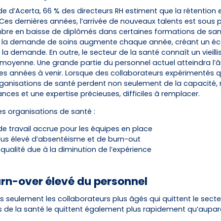
e d’Acerta, 66 % des directeurs RH estiment que la rétention e
. Ces dernières années, l’arrivée de nouveaux talents est sous 
bre en baisse de diplômés dans certaines formations de san
, la demande de soins augmente chaque année, créant un éca
et la demande. En outre, le secteur de la santé connaît un vieil
a moyenne. Une grande partie du personnel actuel atteindra l’â
les années à venir. Lorsque des collaborateurs expérimentés qu
organisations de santé perdent non seulement de la capacité,
ces et une expertise précieuses, difficiles à remplacer.
es organisations de santé :
e travail accrue pour les équipes en place
lus élevé d’absentéisme et de burn-out
 qualité due à la diminution de l’expérience
Turn-over élevé du personnel
 seulement les collaborateurs plus âgés qui quittent le secte
s de la santé le quittent également plus rapidement qu’aupar