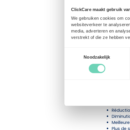
ClickCare maakt gebruik va
Comment 
We gebruiken cookies om cont
organisa
websiteverkeer te analyseren
Les défis sont
media, adverteren en analys
ne pas se con
verstrekt of die ze hebben v
d’envisager de
rapidement à 
Toestemmingsselectie
des besoins t
Noodzakelijk
marge de manœ
situations im
Clickcare met 
ce qui réduit 
plus sereineme
Résultat :
Réductio
Diminuti
Meilleur
Plus de s