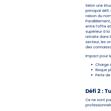
Selon une étud
principal défi
raison du nom
Parallèlement
entre l’offre 
supérieur à l
retraite dans 
secteur, les 
des connaissan
Impact pour l
Charge d
Risque p
Perte de
Défi 2 : 
Ce ne sont pas
professionnel