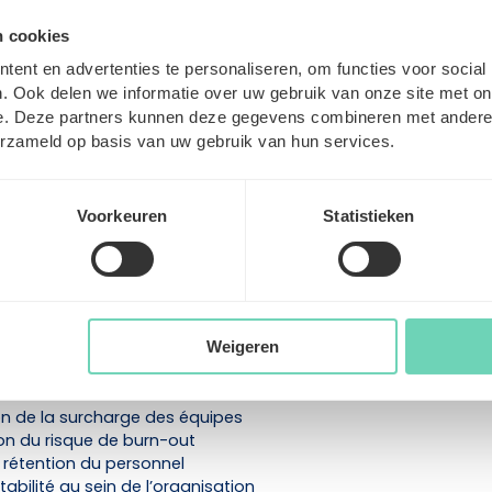
n cookies
créer de la marge de manœuvre dans l
ent en advertenties te personaliseren, om functies voor social
tions de santé ?
. Ook delen we informatie over uw gebruik van onze site met on
 structurels et ne disparaîtront pas à court terme. Il est donc
e. Deze partners kunnen deze gegevens combineren met andere i
centrer uniquement sur les recrutements permanents, mais a
erzameld op basis van uw gebruik van hun services.
s solutions flexibles pour réduire la pression sur les équipes.
des professionnels de santé qualifiés, les organisations peu
emporaires sans procédures de recrutement longues. Cela cr
Voorkeuren
Statistieken
uvre lors des périodes de forte activité, d’absences prolo
prévues.
en relation les organisations de santé avec des professionnel
considérablement la charge de travail. Les équipes peuvent ains
nt et se concentrer sur la qualité des soins.
Weigeren
n de la surcharge des équipes
on du risque de burn-out
e rétention du personnel
tabilité au sein de l’organisation