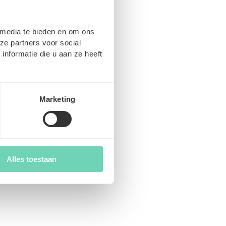
es
 media te bieden en om ons
ze partners voor social
 important de
nformatie die u aan ze heeft
ussi
 En accédant
vent combler
ée de la
Marketing
ngées ou de
s disponibles,
i travailler
Alles toestaan