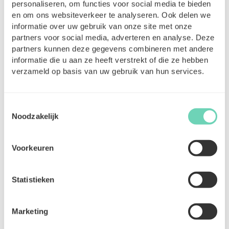
Ainsi, la plateforme évolue continuellement en
personaliseren, om functies voor social media te bieden
qualité et en transparence.
en om ons websiteverkeer te analyseren. Ook delen we
informatie over uw gebruik van onze site met onze
partners voor social media, adverteren en analyse. Deze
Comment cela fonctionne-t-il pour les
partners kunnen deze gegevens combineren met andere
établissements de soins ?
informatie die u aan ze heeft verstrekt of die ze hebben
verzameld op basis van uw gebruik van hun services.
ClickCare propose un environnement centralisé où
l’administration, les contrats et la planification sont
automatisés. Quelques éléments pratiques :
Toestemmingsselectie
Noodzakelijk
Les soignant(e)s peuvent répondre aux
missions dans l’heure.
La publication d’une mission est gratuite ; les
Voorkeuren
établissements déterminent eux-mêmes le
tarif horaire par mission.
Statistieken
Cela garantit transparence, maîtrise du
budget et conditions équitables pour tous.
Les établissements choisissent eux-mêmes
Marketing
avec qui ils souhaitent collaborer et