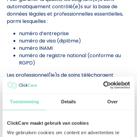
automatiquement contrôlé(e)s sur la base de
données légales et professionnelles essentielles,
parmi lesquelles :
numéro d’entreprise
numéro de visa (diplôme)
numéro INAMI
numéro de registre national (conforme au
RGPD)
Les professionnel(le)s de soins téléchargent
également leurs documents, tels que diplôme,
extrait de casier judiciaire, assurance
responsabilité civile professionnelle et CV. Les
Toestemming
Details
Over
établissements de soins peuvent ensuite donner
un retour via un système d’évaluation en ligne sur :
la politesse, la ponctualité, la prestation et la
ClickCare maakt gebruik van cookies
présentation.
We gebruiken cookies om content en advertenties te