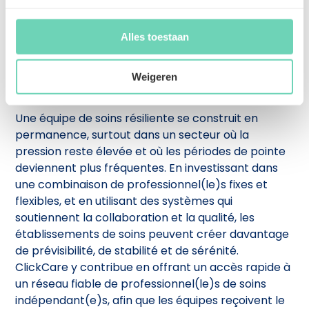
construisent ainsi une continuité avec des
visages connus.
Alles toestaan
Chaque mission est automatiquement liée à
un contrat d’entreprise entre l’établissement
de soins et le/la professionnel(le)
Weigeren
indépendant(e).
Une équipe de soins résiliente se construit en
permanence, surtout dans un secteur où la
pression reste élevée et où les périodes de pointe
deviennent plus fréquentes. En investissant dans
une combinaison de professionnel(le)s fixes et
flexibles, et en utilisant des systèmes qui
soutiennent la collaboration et la qualité, les
établissements de soins peuvent créer davantage
de prévisibilité, de stabilité et de sérénité.
ClickCare y contribue en offrant un accès rapide à
un réseau fiable de professionnel(le)s de soins
indépendant(e)s, afin que les équipes reçoivent le