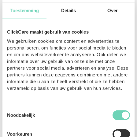
Toestemming
Details
Over
ClickCare maakt gebruik van cookies
We gebruiken cookies om content en advertenties te
personaliseren, om functies voor social media te bieden
en om ons websiteverkeer te analyseren. Ook delen we
Besoin de plus d’explications sur ClickCare ?
informatie over uw gebruik van onze site met onze
partners voor social media, adverteren en analyse. Deze
Regardez nos vidéos explicatives
partners kunnen deze gegevens combineren met andere
informatie die u aan ze heeft verstrekt of die ze hebben
verzameld op basis van uw gebruik van hun services.
Pourquoi ClickCare ?
Toestemmingsselectie
Noodzakelijk
Travaillez de manière
Large cho
flexible, à votre
missions
Voorkeuren